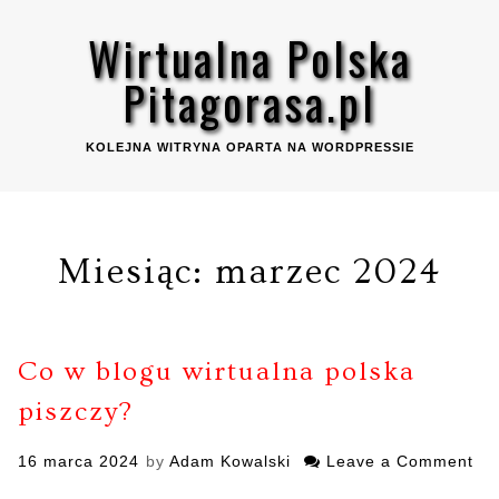
Skip
Wirtualna Polska
to
content
Pitagorasa.pl
KOLEJNA WITRYNA OPARTA NA WORDPRESSIE
Miesiąc: marzec 2024
Co w blogu wirtualna polska
piszczy?
Posted
16 marca 2024
by
Adam Kowalski
Leave a Comment
on
on
Co