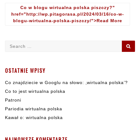
w
Co w blogu wirtualna polska piszczy?"
bl
href="http://wp.pitagorasa.pl/2024/03/16/co-w-
wir
blogu-wirtualna-polska-piszczy/">Read More
-
Co
po
w
pi
blogu
wirtual
Search
SE
polska
for:
piszcz
OSTATNIE WPISY
Co znajdziecie w Googlu na słowo: ‚wirtualna polska’?
Co to jest wirtualna polska
Patroni
Pariodia wirtualna polska
Kawał o: wirtualna polska
NAJNOWSZE KOMENTARZE