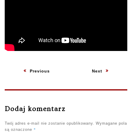
Nawigacja
Previous
:
Next
:
wpisu
Dodaj komentarz
Twój adres e-mail nie zostanie opublikowany.
Wymagane pola
*
są oznaczone