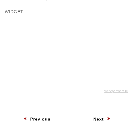
WIDGET
Nawigacja
Previous
:
Next
:
wpisu