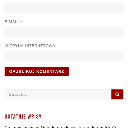
*
E-MAIL
WITRYNA INTERNETOWA
Search
SE
for:
OSTATNIE WPISY
Co znajdziecie w Googlu na słowo: ‚wirtualna polska’?