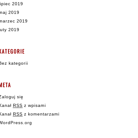
lipiec 2019
maj 2019
marzec 2019
luty 2019
KATEGORIE
Bez kategorii
META
Zaloguj się
Kanał
RSS
z wpisami
Kanał
RSS
z komentarzami
WordPress.org