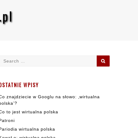
.pl
Search
SEARCH
for:
OSTATNIE WPISY
Co znajdziecie w Googlu na słowo: ‚wirtualna
polska’?
Co to jest wirtualna polska
Patroni
Pariodia wirtualna polska
Kawał o: wirtualna polska