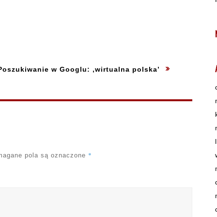
Next
:
Poszukiwanie w Googlu: ‚wirtualna polska’
*
agane pola są oznaczone