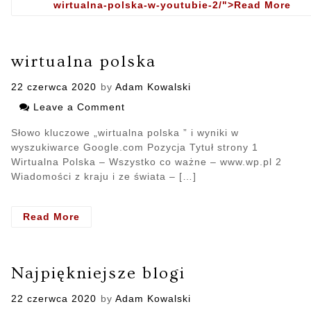
wirtualna-polska-w-youtubie-2/">Read More
- P
wir
pol
w
wirtualna polska
You
Posted
22 czerwca 2020
by
Adam Kowalski
on
Leave a Comment
on
wirtualna
Słowo kluczowe „wirtualna polska ” i wyniki w
polska
wyszukiwarce Google.com Pozycja Tytuł strony 1
Wirtualna Polska – Wszystko co ważne – www.wp.pl 2
Wiadomości z kraju i ze świata – […]
Read More
- wirtualna
polska
Najpiękniejsze blogi
Posted
22 czerwca 2020
by
Adam Kowalski