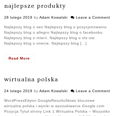
najlepsze produkty
Posted
28 lutego 2019
by
Adam Kowalski
Leave a Comment
on
on
Gd
Najlepszy blog o seo Najlepszy blog o pozycjonowaniu
nap
Najlepszy blog o allegro Najlepszy blog o facebooku.
o
Najlepszy blog o interii. Najlepszy blog o olx-sie.
Oto
Najlepszy blog o onecie. Najlepszy blog […]
–
naj
pr
Read More
- Gdzie
napisali
o
Otonaj.pl
wirtualna polska
–
najlepsze
Posted
24 lutego 2019
produkty
by
Adam Kowalski
Leave a Comment
on
on
wir
WordPressEdytor.GoogleResultsSłowo kluczowe
po
wirtualna polska i wyniki w wyszukiwarce Google.com
Pozycja Tytuł strony Link 1 Wirtualna Polska – Wszystko