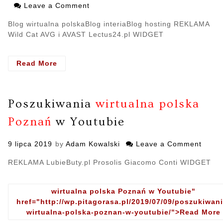
on
Leave a Comment
on
Najpiękniejsze
Blog wirtualna polskaBlog interiaBlog hosting REKLAMA
blogi
Wild Cat AVG i AVAST Lectus24.pl WIDGET
Read More
- Najpiękniejsze
blogi
Poszukiwania
wirtualna polska
Poznań
w Youtubie
Posted
9 lipca 2019
by
Adam Kowalski
Leave a Comment
on
on
Poszu
REKLAMA LubieButy.pl Prosolis Giacomo Conti WIDGET
wirtu
polsk
Pozn
wirtualna polska Poznań w Youtubie"
w
href="http://wp.pitagorasa.pl/2019/07/09/poszukiwani
Youtu
wirtualna-polska-poznan-w-youtubie/">Read More