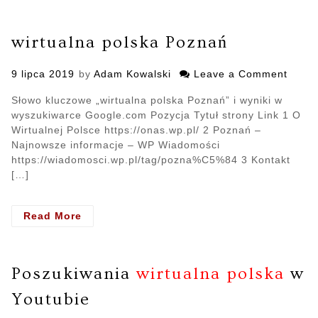
wirtualna polska Poznań
Posted
9 lipca 2019
by
Adam Kowalski
Leave a Comment
on
on
wirtu
Słowo kluczowe „wirtualna polska Poznań” i wyniki w
polsk
wyszukiwarce Google.com Pozycja Tytuł strony Link 1 O
Pozn
Wirtualnej Polsce https://onas.wp.pl/ 2 Poznań –
Najnowsze informacje – WP Wiadomości
https://wiadomosci.wp.pl/tag/pozna%C5%84 3 Kontakt
[…]
Read More
- wirtualna
polska
Poznań
Poszukiwania
wirtualna polska
w
Youtubie