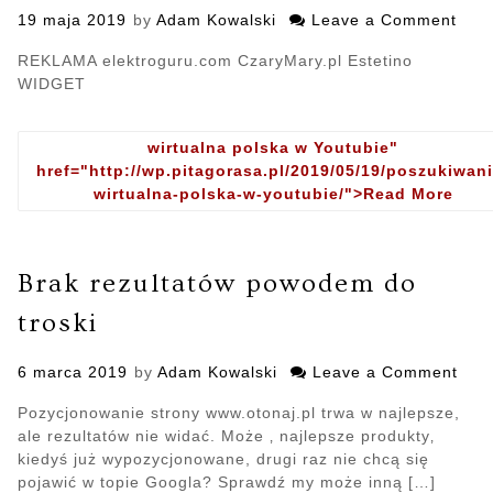
Posted
19 maja 2019
by
Adam Kowalski
Leave a Comment
on
on
Posz
REKLAMA elektroguru.com CzaryMary.pl Estetino
wirt
WIDGET
pols
w
Yout
wirtualna polska w Youtubie"
href="http://wp.pitagorasa.pl/2019/05/19/poszukiwani
wirtualna-polska-w-youtubie/">Read More
- Po
wirt
pols
w
Brak rezultatów powodem do
Yout
troski
Posted
6 marca 2019
by
Adam Kowalski
Leave a Comment
on
on
Bra
Pozycjonowanie strony www.otonaj.pl trwa w najlepsze,
rezu
ale rezultatów nie widać. Może ‚ najlepsze produkty‚
pow
kiedyś już wypozycjonowane, drugi raz nie chcą się
do
pojawić w topie Googla? Sprawdź my może inną […]
tros