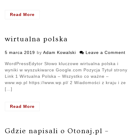
Read More
- Brak
rezultatów
powodem
do
wirtualna polska
troski
Posted
5 marca 2019
by
Adam Kowalski
Leave a Comment
on
on
wirt
WordPressEdytor Słowo kluczowe wirtualna polska i
pols
wyniki w wyszukiwarce Google.com Pozycja Tytuł strony
Link 1 Wirtualna Polska – Wszystko co ważne –
www.wp.pl https://www.wp.pl/ 2 Wiadomości z kraju i ze
[…]
Read More
- wirtualna
polska
Gdzie napisali o Otonaj.pl –