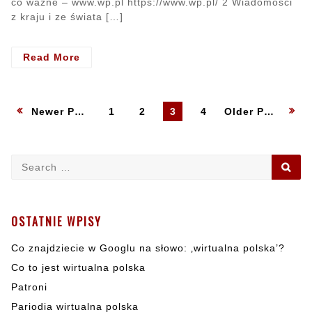
co ważne – www.wp.pl https://www.wp.pl/ 2 Wiadomości
z kraju i ze świata […]
Read More
- wirtualna
polska
Nawigacja
Newer Posts
Page
1
Page
2
Page
3
Page
4
Older Posts
po
Search
SE
wpisach
for:
OSTATNIE WPISY
Co znajdziecie w Googlu na słowo: ‚wirtualna polska’?
Co to jest wirtualna polska
Patroni
Pariodia wirtualna polska