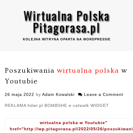
Skip
Wirtualna Polska
to
content
Pitagorasa.pl
KOLEJNA WITRYNA OPARTA NA WORDPRESSIE
Poszukiwania
wirtualna polska
w
Youtubie
Posted
26 maja 2022
by
Adam Kowalski
Leave a Comment
on
on
Posz
REKLAMA hdwr.pl BOMBSHE e-catwalk WIDGET
wirt
pols
w
wirtualna polska w Youtubie"
Yout
href="http://wp.pitagorasa.pl/2022/05/26/poszukiwani